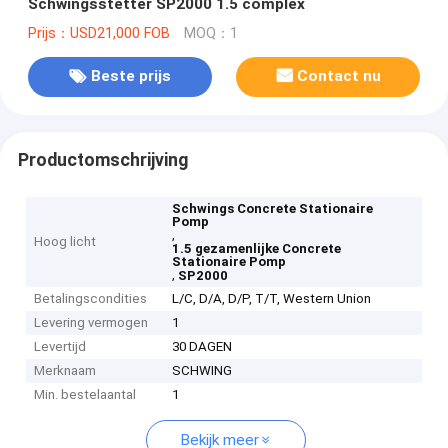
Schwingsstetter SP2000 1.5 complex
Prijs：USD21,000 FOB
MOQ：1
Beste prijs
Contact nu
Productomschrijving
Schwings Concrete Stationaire
Pomp
,
Hoog licht
1.5 gezamenlijke Concrete
Stationaire Pomp
,
SP2000
Betalingscondities
L/C, D/A, D/P, T/T, Western Union
Levering vermogen
1
Levertijd
30 DAGEN
Merknaam
SCHWING
Min. bestelaantal
1
Bekijk meer