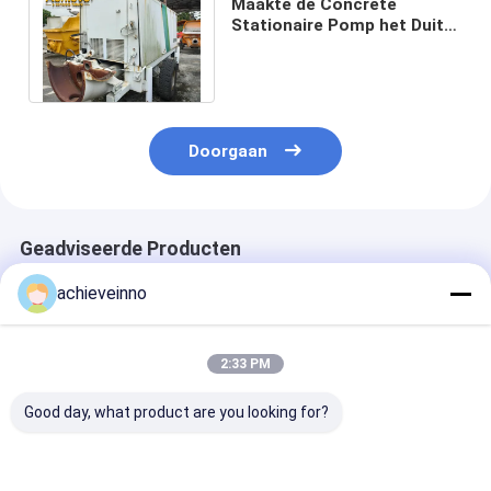
Maakte de Concrete
Stationaire Pomp het Duits
van Schwingsstetter
SP2000 1.5 complex
Doorgaan
Geadviseerde Producten
achieveinno
2:33 PM
Good day, what product are you looking for?
Used Concrete Pump
BP2000 de gebruikte
De vernieuwde
Truck Kyokuto
van de de Concrete
Gebruikte van 