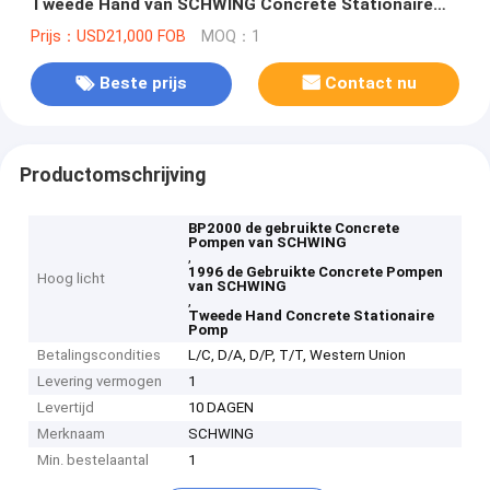
Tweede Hand van SCHWING Concrete Stationaire
die Pomp in 1996 wordt gemaakt
Prijs：USD21,000 FOB
MOQ：1
Beste prijs
Contact nu
Productomschrijving
BP2000 de gebruikte Concrete
Pompen van SCHWING
,
1996 de Gebruikte Concrete Pompen
Hoog licht
van SCHWING
,
Tweede Hand Concrete Stationaire
Pomp
Betalingscondities
L/C, D/A, D/P, T/T, Western Union
Levering vermogen
1
Levertijd
10 DAGEN
Merknaam
SCHWING
Min. bestelaantal
1