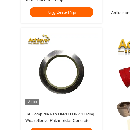
Krijg Beste Prijs
Artikelnu
Video
De Pomp die van DN200 DN230 Ring
Wear Sleeve Putzmeister Concrete-
Pompvervangstukken snijden