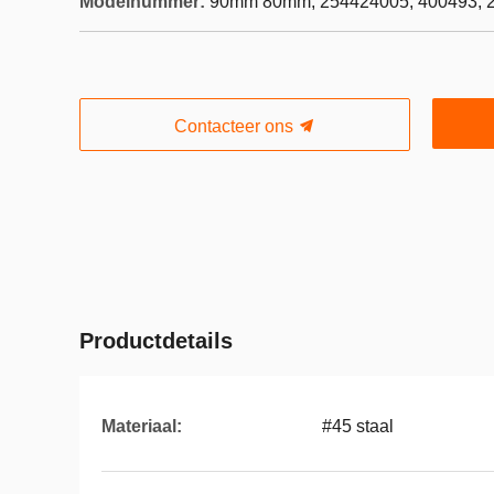
Modelnummer:
90mm 80mm, 254424005, 400493, 
Contacteer ons
Productdetails
Materiaal:
#45 staal