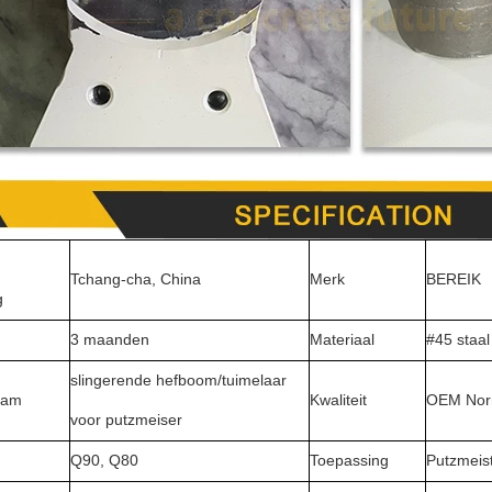
n
Tchang-cha, China
Merk
BEREIK
g
3 maanden
Materiaal
#45 staal
slingerende hefboom/tuimelaar
aam
Kwaliteit
OEM No
voor putzmeiser
Q90, Q80
Toepassing
Putzmeis