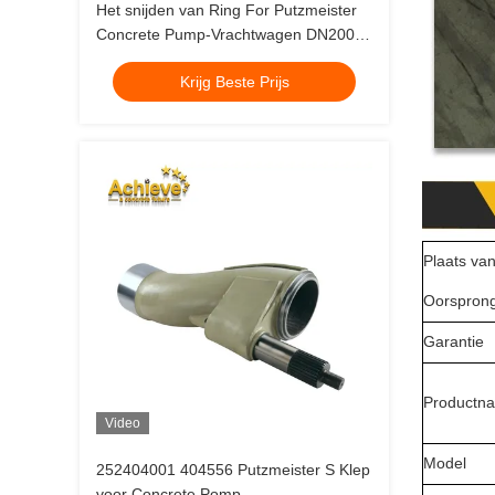
Het snijden van Ring For Putzmeister
Concrete Pump-Vrachtwagen DN200
DN230 458878 494520
Krijg Beste Prijs
Plaats va
Oorspron
Garantie
Productn
Video
Model
252404001 404556 Putzmeister S Klep
voor Concrete Pomp