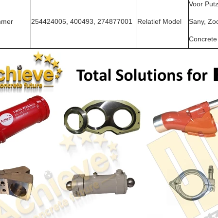
Voor Putz
mmer
254424005, 400493, 274877001
Relatief Model
Sany, Zoo
Concrete