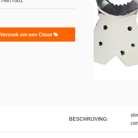
274877001
Verzoek om een Citaat
sli
BESCHRIJVING:
co