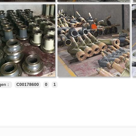
ngen：
C00178600
0
1