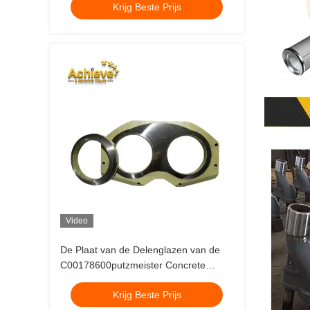
Krijg Beste Prijs
Video
De Plaat van de Delenglazen van de
C00178600putzmeister Concrete
Pomp en Slijtagering
Krijg Beste Prijs