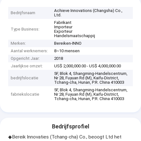
Achieve Innovations (Changsha) Co.,
Bedrijfsnaam
Ltd.
Fabrikant
Importeur
Type Business:
Exporteur
Handelsmaatschappij
Merken:
Bereiken-INNO
Aantal werknemers:
8~10 mensen
Opgericht Jaar:
2018
Jaarlijkse omzet:
US$ 2,000,000.00 - US$ 4,000,000.00
5F, Blok 4, Shangming-Handelscentrum,
bedrijfslocatie
Nr 28, Fuyuan Rd (M), Kaifu-District,
Tchang-cha, Hunan, P.R. China 410003
5F, Blok 4, Shangming-Handelscentrum,
fabriekslocatie
Nr 28, Fuyuan Rd (M), Kaifu-District,
Tchang-cha, Hunan, P.R. China 410003
Bedrijfsprofiel
◆Bereik Innovaties (Tchang-cha) Co., beoogt Ltd het