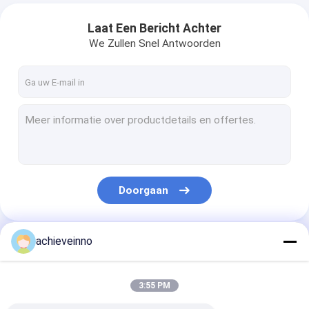
Laat Een Bericht Achter
We Zullen Snel Antwoorden
Doorgaan
achieveinno
Onze Categorieën
3:55 PM