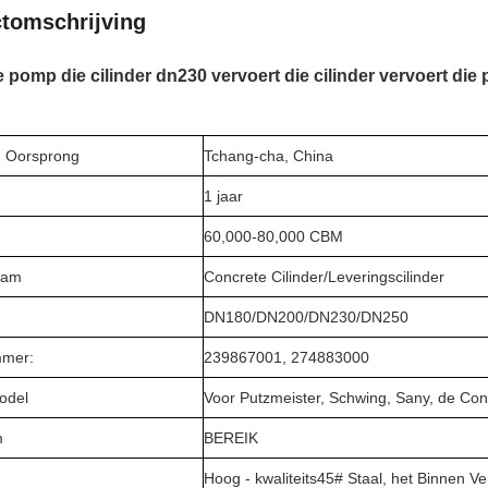
tomschrijving
 pomp die cilinder dn230 vervoert die cilinder vervoert die 
n Oorsprong
Tchang-cha, China
1 jaar
60,000-80,000 CBM
aam
Concrete Cilinder/Leveringscilinder
DN180/DN200/DN230/DN250
mmer:
239867001, 274883000
odel
Voor Putzmeister, Schwing, Sany, de Co
m
BEREIK
Hoog - kwaliteits45# Staal, het Binnen 