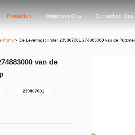
Producten
Ongeveer Ons
Contacteer Ons
te Pomp
>
De Leveringscilinder 239867001 274883000 van de Putzme
274883000 van de
p
239867001