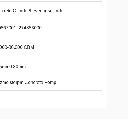
crete Cilinder/Leveringscilinder
9867001, 274883000
,000-80,000 CBM
25mm0.30mm
tzmeisterpm Concrete Pomp