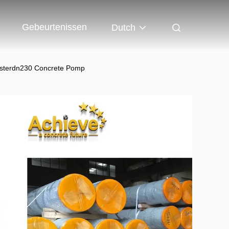
Gebeurtenissen
Dutch
isterdn230 Concrete Pomp