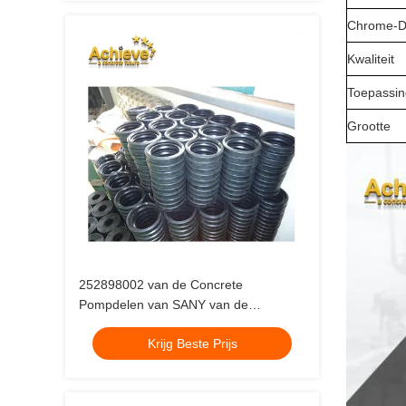
Chrome-D
Kwaliteit
Toepassin
Grootte
252898002 van de Concrete
Pompdelen van SANY van de
Verbindings Vastgestelde Putzmeister
Krijg Beste Prijs
de Duwring