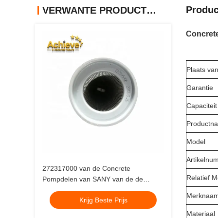
Produc
VERWANTE PRODUCTEN
Concrete
Plaats va
Garantie
Capaciteit
Productn
Model
Artikelnu
272317000 van de Concrete
Relatief M
Pompdelen van SANY van de de
Concrete Pomp10µ Hydraulische Olie
Merknaa
Krijg Beste Prijs
de Luchtfilter
Materiaal