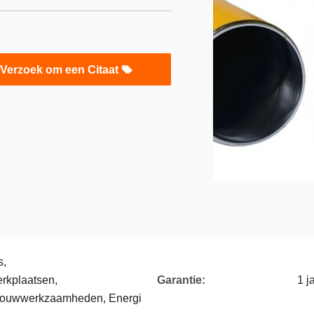
Verzoek om een Citaat
s,
rkplaatsen,
Garantie:
1 j
, Bouwwerkzaamheden, Energi