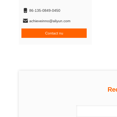
86-135-0849-0450
achieveinno@aliyun.com
Contact nu
Re