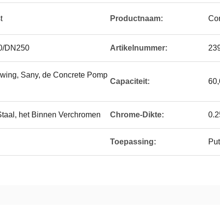
t
Productnaam:
Con
0/DN250
Artikelnummer:
23
hwing, Sany, de Concrete Pomp
Capaciteit:
60
Staal, het Binnen Verchromen
Chrome-Dikte:
0.
Toepassing:
Pu