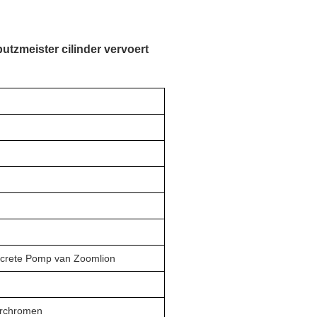
putzmeister cilinder vervoert
ncrete Pomp van Zoomlion
Verchromen