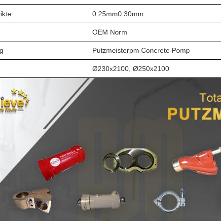
ikte
0.25mm0.30mm
OEM Norm
g
Putzmeisterpm Concrete Pomp
Ø230x2100, Ø250x2100