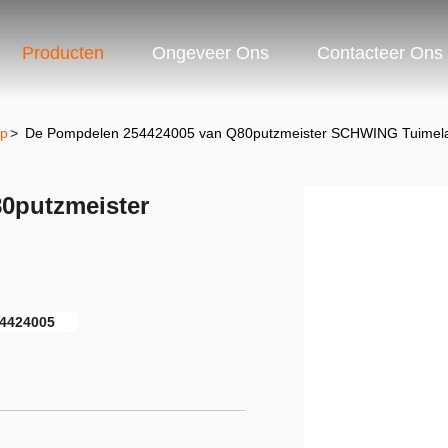
Producten
Ongeveer Ons
Contacteer Ons
mp
>
De Pompdelen 254424005 van Q80putzmeister SCHWING Tuimel
0putzmeister
4424005