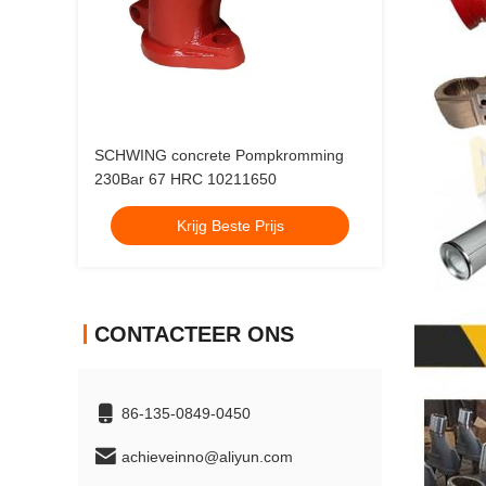
SCHWING concrete Pompkromming
230Bar 67 HRC 10211650
Krijg Beste Prijs
CONTACTEER ONS
86-135-0849-0450
achieveinno@aliyun.com