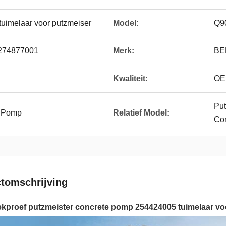
tuimelaar voor putzmeiser
Model:
Q9
 274877001
Merk:
BE
Kwaliteit:
OE
Put
e Pomp
Relatief Model:
Con
tomschrijving
eekproef putzmeister concrete pomp 254424005 tuimelaar v