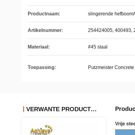
Productnaam:
slingerende hefboom/
Artikelnummer:
254424005, 400493,
Materiaal:
#45 staal
Toepassing:
Putzmeister Concret
Produc
VERWANTE PRODUCTEN
Vrije st