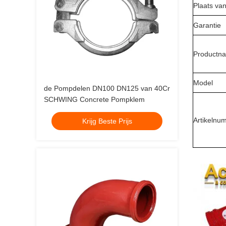
Plaats va
Garantie
Productn
Model
de Pompdelen DN100 DN125 van 40Cr
SCHWING Concrete Pompklem
Artikelnu
Krijg Beste Prijs