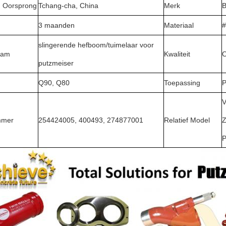
n Oorsprong
Tchang-cha, China
Merk
3 maanden
Materiaal
#
slingerende hefboom/tuimelaar voor
aam
Kwaliteit
putzmeiser
Q90, Q80
Toepassing
P
V
mmer
254424005, 400493, 274877001
Relatief Model
Z
P