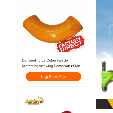
De tweeling de Delen van de
Krommingsschwing Pomp/van 65MnCr
Dubbele Elleboog van de Laag
Krijg Beste Prijs
Concrete Pomp