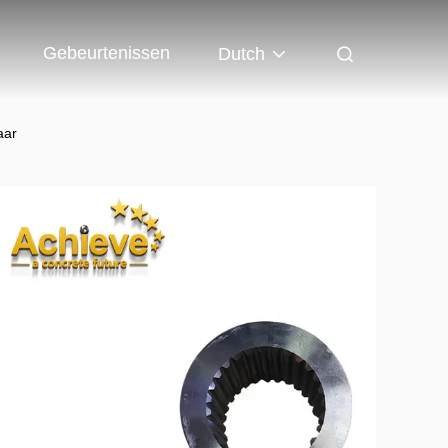
Gebeurtenissen
Dutch
aar